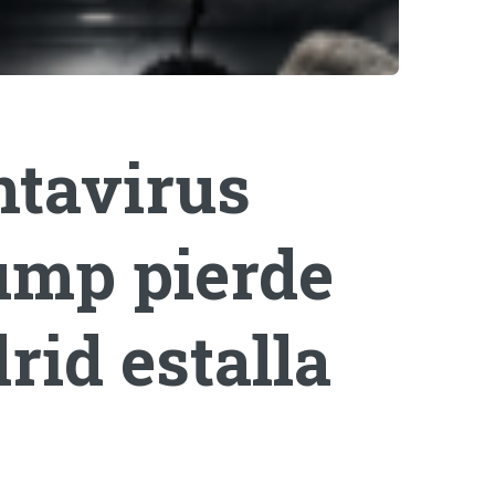
ntavirus
rump pierde
rid estalla