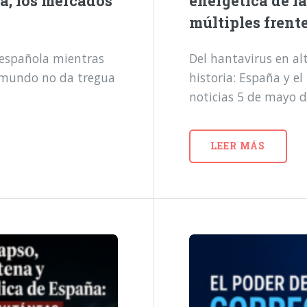
a, los mercados
energética de l
múltiples frent
a española mientras
Del hantavirus en alt
l mundo no da tregua
historia: España y e
noticias 5 de mayo 
LEER MÁS