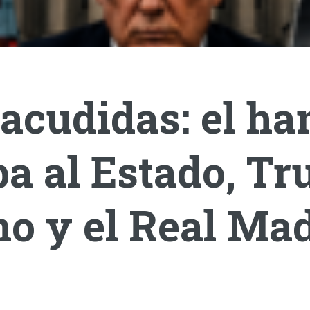
acudidas: el ha
a al Estado, T
o y el Real Mad