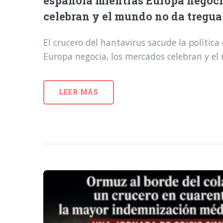
española mientras Europa negoci
celebran y el mundo no da tregua
El crucero del hantavirus sacude la polític
Europa negocia, los mercados celebran y e
LEER MÁS