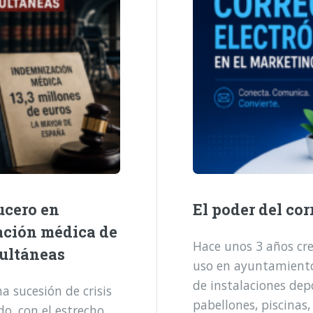
ucero en
El poder del cor
ación médica de
Hace unos 3 años cre
multáneas
uso en ayuntamientos
de instalaciones dep
 sucesión de crisis
pabellones, piscinas,
o, con el estrecho