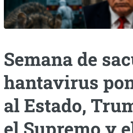
Semana de sacu
hantavirus pon
al Estado, Tru
el Supremo y e