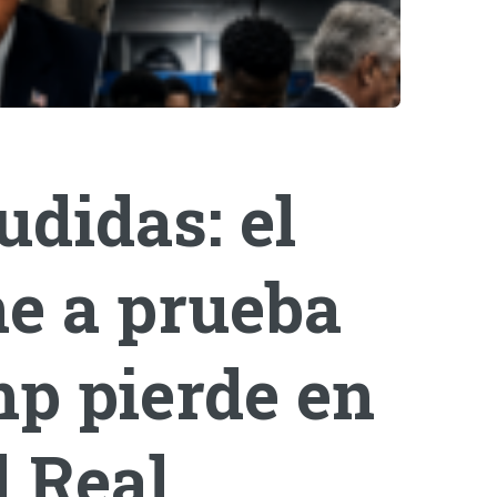
didas: el
e a prueba
mp pierde en
l Real