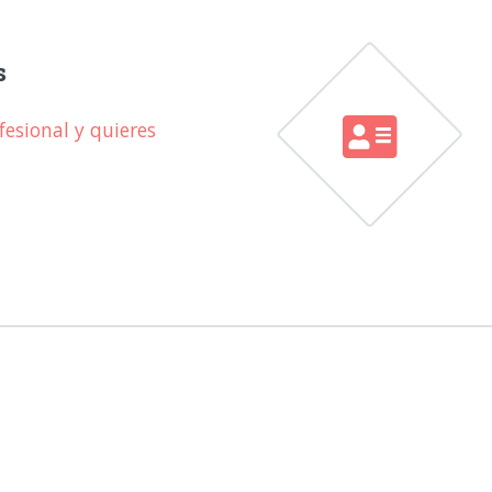
s
esional y quieres