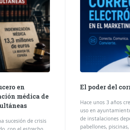
ucero en
El poder del cor
ación médica de
Hace unos 3 años cre
multáneas
uso en ayuntamientos
de instalaciones dep
 sucesión de crisis
pabellones, piscinas,
o, con el estrecho