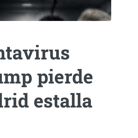
ntavirus
rump pierde
rid estalla