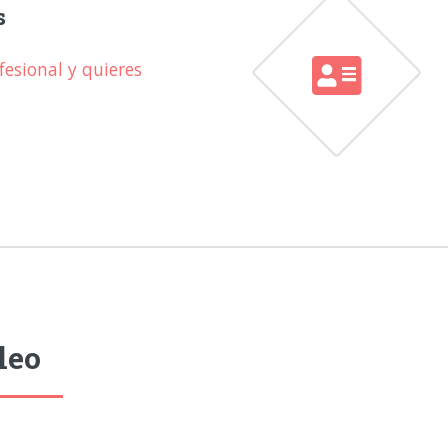
s
esional y quieres
leo