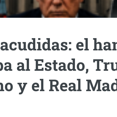
acudidas: el ha
a al Estado, T
o y el Real Mad