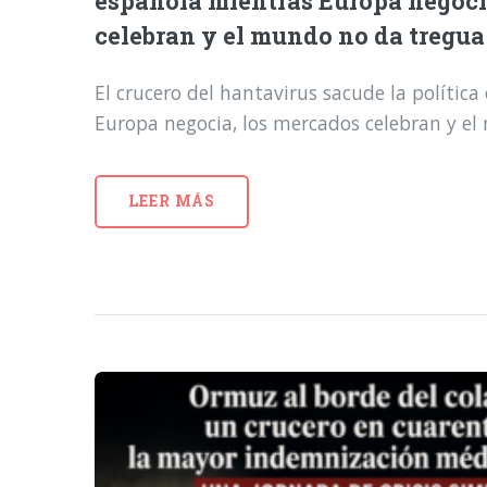
española mientras Europa negoci
celebran y el mundo no da tregua
El crucero del hantavirus sacude la polític
Europa negocia, los mercados celebran y e
LEER MÁS