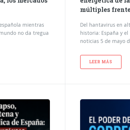
a, los mercados
energética de l
múltiples frent
a española mientras
Del hantavirus en alt
l mundo no da tregua
historia: España y e
noticias 5 de mayo 
LEER MÁS