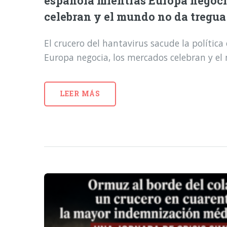
española mientras Europa negoci
celebran y el mundo no da tregua
El crucero del hantavirus sacude la polític
Europa negocia, los mercados celebran y e
LEER MÁS