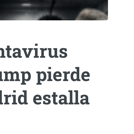
ntavirus
rump pierde
rid estalla