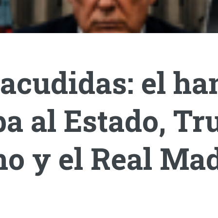
acudidas: el ha
a al Estado, T
o y el Real Mad