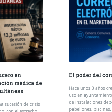
ucero en
El poder del cor
ación médica de
Hace unos 3 años cre
multáneas
uso en ayuntamientos
de instalaciones dep
 sucesión de crisis
pabellones, piscinas,
o, con el estrecho