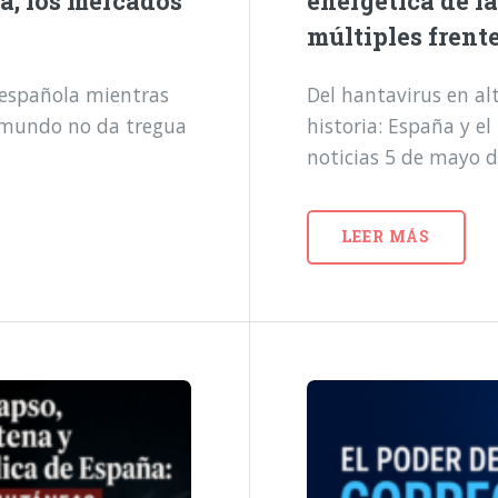
a, los mercados
energética de l
múltiples frent
a española mientras
Del hantavirus en alt
l mundo no da tregua
historia: España y e
noticias 5 de mayo 
LEER MÁS