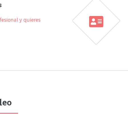
s
esional y quieres
leo