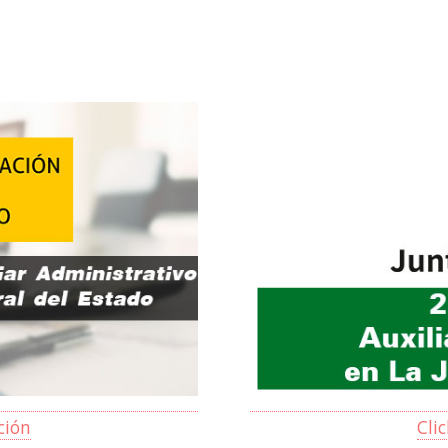
ción
Cli