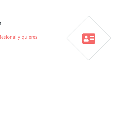
s
esional y quieres