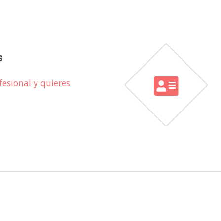
s
esional y quieres