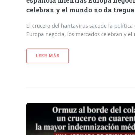
española mientras Europa negoci
celebran y el mundo no da tregua
El crucero del hantavirus sacude la polític
Europa negocia, los mercados celebran y e
LEER MÁS