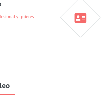
s
esional y quieres
leo