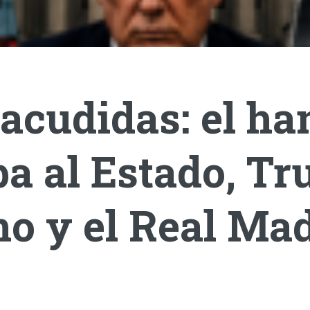
acudidas: el ha
a al Estado, T
o y el Real Mad