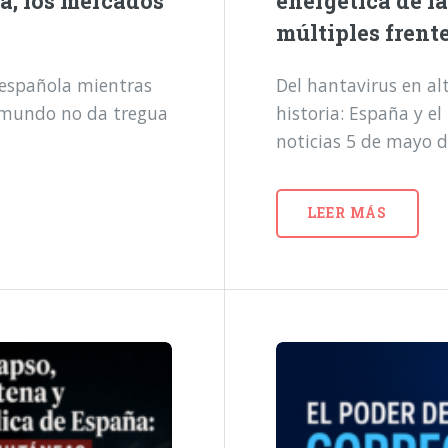
a, los mercados
energética de l
múltiples frent
a española mientras
Del hantavirus en alt
l mundo no da tregua
historia: España y e
noticias 5 de mayo 
LEER MÁS