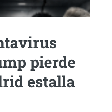
ntavirus
rump pierde
rid estalla