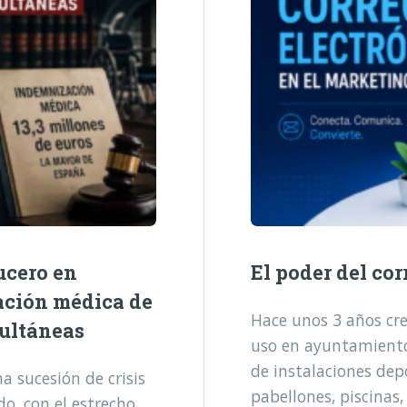
ucero en
El poder del cor
ación médica de
Hace unos 3 años cre
multáneas
uso en ayuntamientos
de instalaciones dep
 sucesión de crisis
pabellones, piscinas,
o, con el estrecho