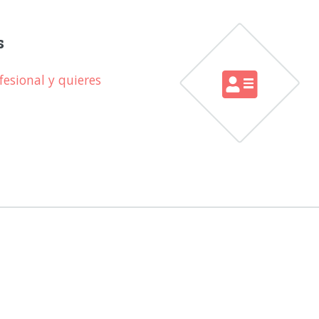
s
esional y quieres