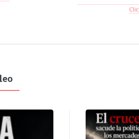
Cli
leo