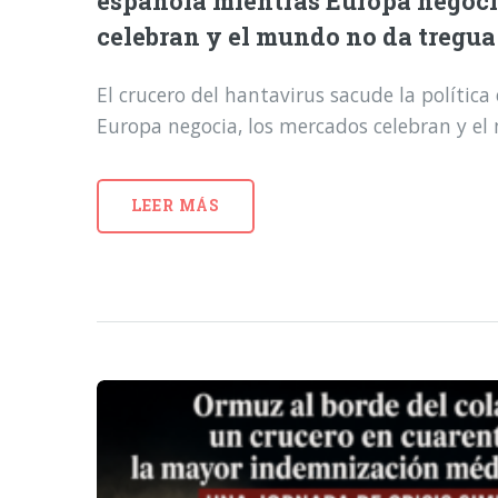
española mientras Europa negoci
celebran y el mundo no da tregua
El crucero del hantavirus sacude la polític
Europa negocia, los mercados celebran y e
LEER MÁS