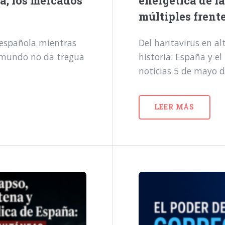
a, los mercados
energética de l
múltiples frent
a española mientras
Del hantavirus en alt
l mundo no da tregua
historia: España y e
noticias 5 de mayo 
LEER MÁS