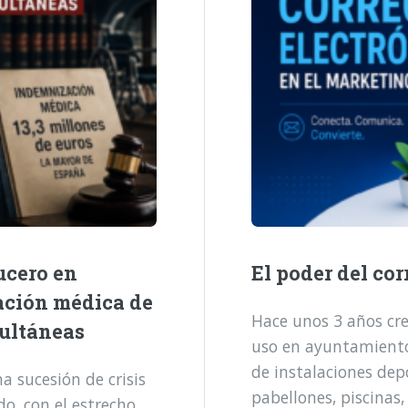
ucero en
El poder del cor
ación médica de
Hace unos 3 años cre
multáneas
uso en ayuntamientos
de instalaciones dep
 sucesión de crisis
pabellones, piscinas,
o, con el estrecho