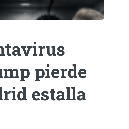
ntavirus
rump pierde
rid estalla