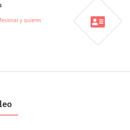
s
esional y quieres
leo