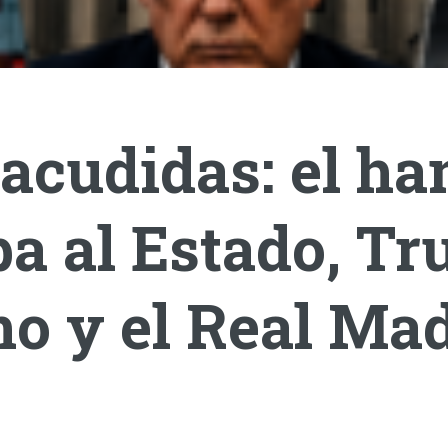
acudidas: el ha
a al Estado, T
o y el Real Mad