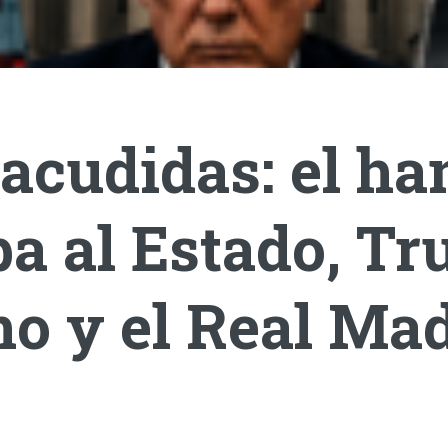
acudidas: el ha
a al Estado, T
o y el Real Mad