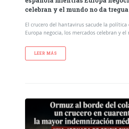
española mientras Europa negoci
celebran y el mundo no da tregua
El crucero del hantavirus sacude la polític
Europa negocia, los mercados celebran y e
LEER MÁS