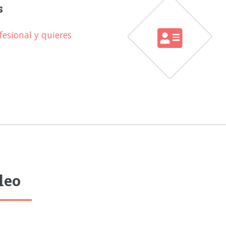
s
esional y quieres
leo