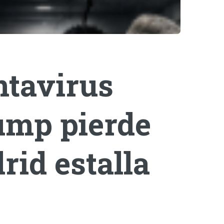
ntavirus
rump pierde
rid estalla