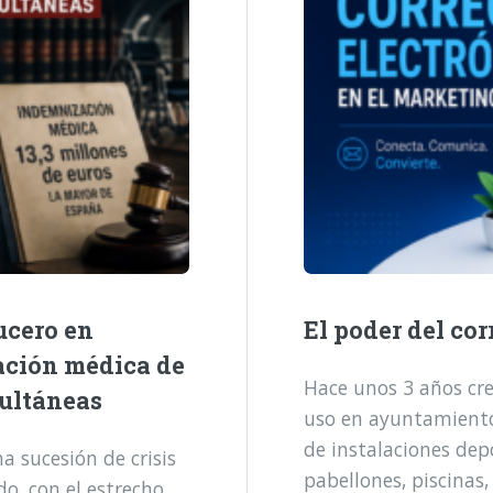
ucero en
El poder del cor
ación médica de
Hace unos 3 años cre
multáneas
uso en ayuntamientos
de instalaciones dep
 sucesión de crisis
pabellones, piscinas,
o, con el estrecho