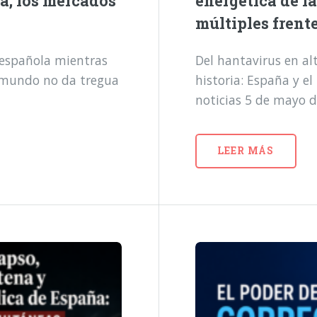
a, los mercados
energética de l
múltiples frent
a española mientras
Del hantavirus en alt
l mundo no da tregua
historia: España y e
noticias 5 de mayo 
LEER MÁS