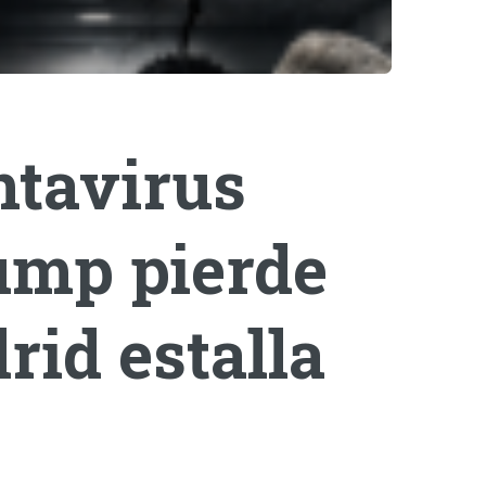
ntavirus
rump pierde
rid estalla