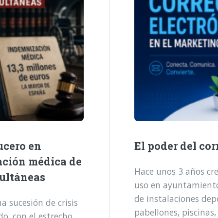
ucero en
El poder del cor
ación médica de
Hace unos 3 años cre
multáneas
uso en ayuntamientos
de instalaciones dep
 sucesión de crisis
pabellones, piscinas,
o, con el estrecho