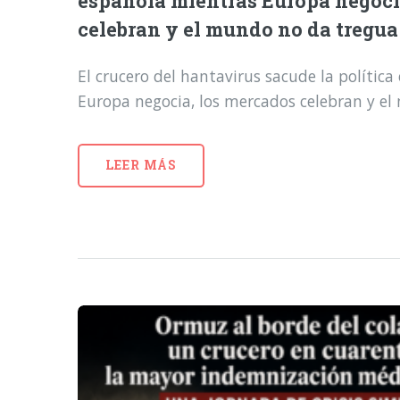
española mientras Europa negoci
celebran y el mundo no da tregua
El crucero del hantavirus sacude la polític
Europa negocia, los mercados celebran y e
LEER MÁS