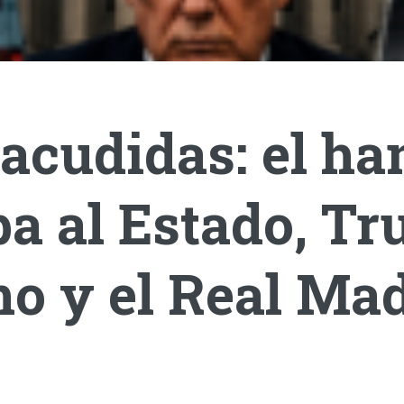
acudidas: el ha
a al Estado, T
o y el Real Mad