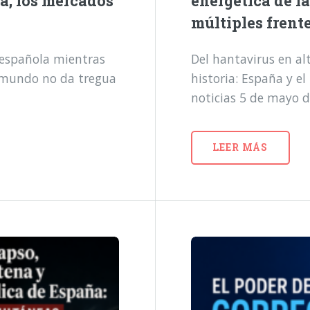
a, los mercados
energética de l
múltiples frent
a española mientras
Del hantavirus en alt
l mundo no da tregua
historia: España y e
noticias 5 de mayo 
LEER MÁS