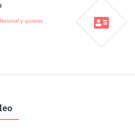
s
esional y quieres
leo