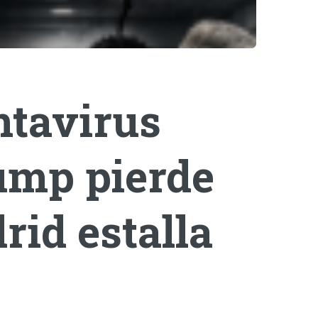
ntavirus
rump pierde
rid estalla