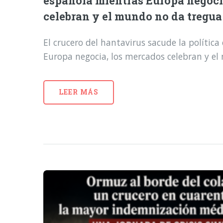
española mientras Europa negoci
celebran y el mundo no da tregua
El crucero del hantavirus sacude la polític
Europa negocia, los mercados celebran y e
LEER MÁS