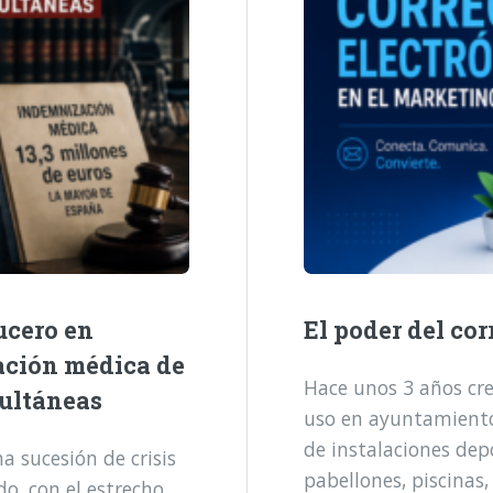
ucero en
El poder del cor
ación médica de
Hace unos 3 años cre
multáneas
uso en ayuntamientos
de instalaciones dep
 sucesión de crisis
pabellones, piscinas,
o, con el estrecho