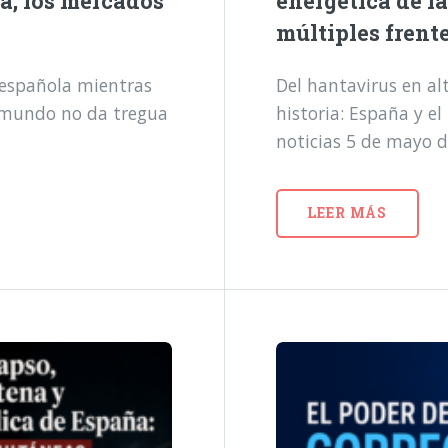
a, los mercados
energética de l
múltiples frent
a española mientras
Del hantavirus en alt
l mundo no da tregua
historia: España y e
noticias 5 de mayo 
LEER MÁS