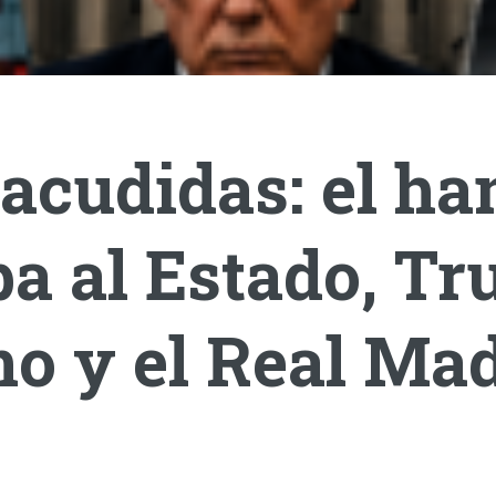
acudidas: el ha
a al Estado, T
o y el Real Mad