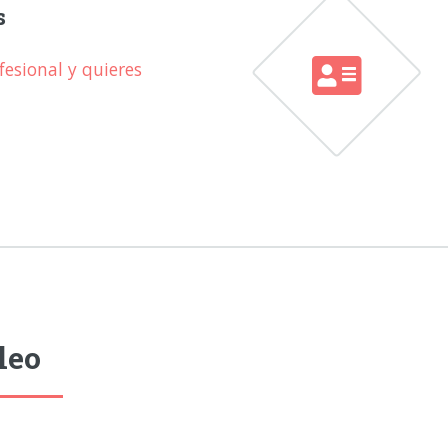
s
esional y quieres
leo