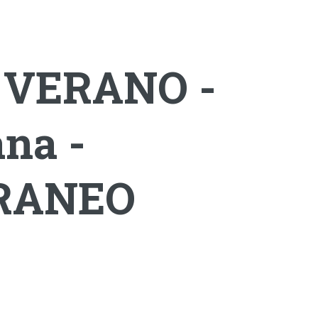
 VERANO -
ana -
RRANEO