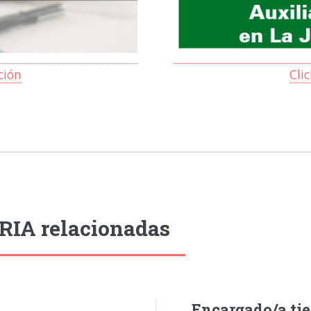
ción
Cli
RIA relacionadas
Encargado/a tie