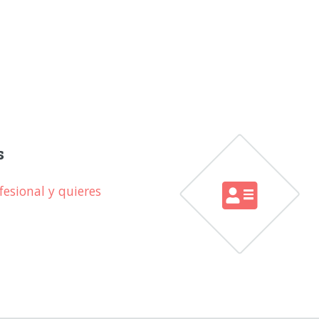
s
esional y quieres