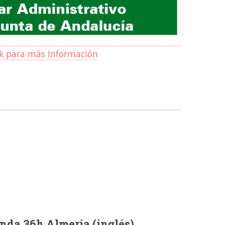
ck para más Información
nda 36h Almeria (inglés)